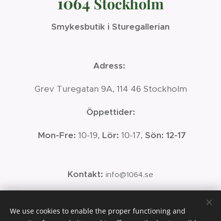
1064
Stockholm
Smykesbutik i Sturegallerian
Adress:
Grev Turegatan 9A, 114 46 Stockholm
Öppettider:
Mon-Fre:
10-19,
Lör:
10-17,
Sön: 12-17
Kontakt:
info@1064.se
Telefon:
08-6111064
We use cookies to enable the proper functioning and